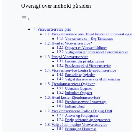
Oversigt over indhold på siden
Viceværtservice pris
Viceværtservice pris: Hvad koster en vicevært og
Viceværtservice – Key Takeaways
Hvad er Viceværtservice?
Opgaver en Vicevært Udfører
Vigtigheden af Professionel Ejendomsservice
Pris på Viceværtservice
Faktorer der påvirker prisen
Priseksempel på Viceværtservice
Viceværtservice kontra Ejendomsservice
Forskelle og ligheder
Valg af den rette service til din ejendom
Ejendomsservices Opgaver
Udendørs Opgaver
Indendørs Opgaver
Hvad koster Ejendomsservice?
Ejendomsservice Prisoversigt
Indhent tilbud
Viceværtservicens Rolle i Daglig Drift
Ansvar og Forpligtelser
Daglig telefontid og døgnservice
Valg af den rigtige Viceværtservice
Erfaring og Ekspertise