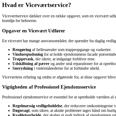
Hvad er Viceværtservice?
Viceværtservice dækker over en række opgaver, som en vicevært udfører
bomiljø for beboerne.
Opgaver en Vicevært Udfører
En vicevært har mange ansvarsområder, der spænder fra daglig vedligeh
Rengøring
af fællesarealer som trappeopgange og vaskerier.
Vinduespudsning
for at holde ejendommens facade præsentabe
Trappevask
, der sikrer, at indgange forbliver rene.
Udskiftning af pærer
og andre små reparationer for at opretho
Snerydning
i vintermånederne for at forhindre uheld.
Viceværtens erfaring og omhu er afgørende for, at disse opgaver bliver 
Vigtigheden af Professionel Ejendomsservice
Professionel ejendomservice er essentiel for at opretholde værdien af
Regelmæssig vedligeholdelse
, der reducerer omkostningerne ve
Døgnvagt
, som sikrer, at akutte problemer tages hånd om hurti
Kvalitetsarbejde
, der skaber et godt indtryk af ejendommen og 