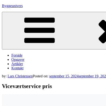
Skip
Byggeunivers
to
content
Forside
Opgaver
Artikler
Kontakt
by:
Lars Christensen
Posted on:
september 15, 2024
september 19, 20
Viceværtservice pris