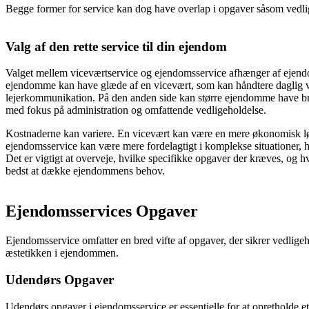
Begge former for service kan dog have overlap i opgaver såsom vedlig
Valg af den rette service til din ejendom
Valget mellem viceværtservice og ejendomsservice afhænger af ejen
ejendomme kan have glæde af en vicevært, som kan håndtere daglig v
lejerkommunikation. På den anden side kan større ejendomme have br
med fokus på administration og omfattende vedligeholdelse.
Kostnaderne kan variere. En vicevært kan være en mere økonomisk l
ejendomsservice kan være mere fordelagtigt i komplekse situationer, h
Det er vigtigt at overveje, hvilke specifikke opgaver der kræves, og hv
bedst at dække ejendommens behov.
Ejendomsservices Opgaver
Ejendomsservice omfatter en bred vifte af opgaver, der sikrer vedlige
æstetikken i ejendommen.
Udendørs Opgaver
Udendørs opgaver i ejendomsservice er essentielle for at opretholde 