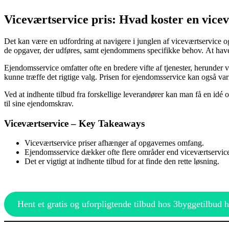
Viceværtservice pris: Hvad koster en vice
Det kan være en udfordring at navigere i junglen af viceværtservice o
de opgaver, der udføres, samt ejendommens specifikke behov. At have e
Ejendomsservice omfatter ofte en bredere vifte af tjenester, herunder 
kunne træffe det rigtige valg. Prisen for ejendomsservice kan også vari
Ved at indhente tilbud fra forskellige leverandører kan man få en idé 
til sine ejendomskrav.
Viceværtservice – Key Takeaways
Viceværtservice priser afhænger af opgavernes omfang.
Ejendomsservice dækker ofte flere områder end viceværtservic
Det er vigtigt at indhente tilbud for at finde den rette løsning.
Hent et gratis og uforpligtende tilbud hos 3byggetilbud h