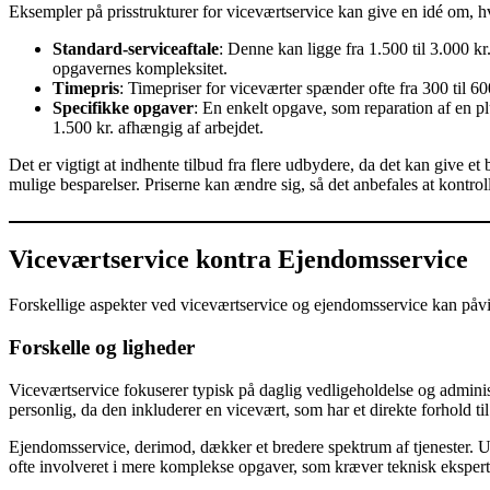
Eksempler på prisstrukturer for viceværtservice kan give en idé om, 
Standard-serviceaftale
: Denne kan ligge fra 1.500 til 3.000 
opgavernes kompleksitet.
Timepris
: Timepriser for viceværter spænder ofte fra 300 til 600
Specifikke opgaver
: En enkelt opgave, som reparation af en 
1.500 kr. afhængig af arbejdet.
Det er vigtigt at indhente tilbud fra flere udbydere, da det kan give e
mulige besparelser. Priserne kan ændre sig, så det anbefales at kontroll
Viceværtservice kontra Ejendomsservice
Forskellige aspekter ved viceværtservice og ejendomsservice kan påvir
Forskelle og ligheder
Viceværtservice fokuserer typisk på daglig vedligeholdelse og adminis
personlig, da den inkluderer en vicevært, som har et direkte forhold til
Ejendomsservice, derimod, dækker et bredere spektrum af tjenester. U
ofte involveret i mere komplekse opgaver, som kræver teknisk ekspert