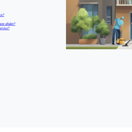
ice?
ste aftaler?
ervice?