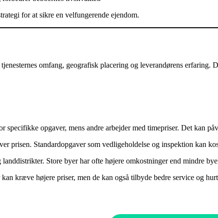
trategi for at sikre en velfungerende ejendom.
 tjenesternes omfang, geografisk placering og leverandørens erfaring. Det 
.
r for specifikke opgaver, mens andre arbejder med timepriser. Det kan 
bliver prisen. Standardopgaver som vedligeholdelse og inspektion kan ko
g landdistrikter. Store byer har ofte højere omkostninger end mindre bye
 kan kræve højere priser, men de kan også tilbyde bedre service og hurti