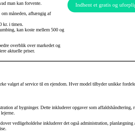
hvad man kan forvente.
Indhent et gratis og uforpli
kr. om måneden, afhængig af
 kr. i timen.
plumbing, kan koste mellem 500 og
t bedre overblik over markedet og
ere aktuelle priser.
ke valget af service til en ejendom. Hver model tilbyder unikke fordele
tration af bygninger. Dette inkluderer opgaver som affaldshåndtering, 
 lejerne.
dover vedligeholdelse inkluderer det også administration, planlægning
ise.