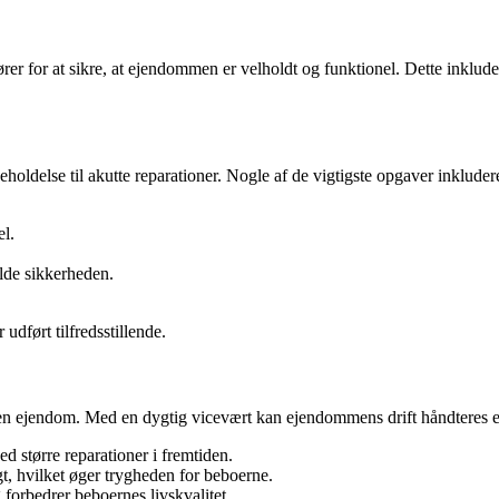
 for at sikre, at ejendommen er velholdt og funktionel. Dette inkludere
oldelse til akutte reparationer. Nogle af de vigtigste opgaver inkluder
l.
lde sikkerheden.
udført tilfredsstillende.
 en ejendom. Med en dygtig vicevært kan ejendommens drift håndteres ef
d større reparationer i fremtiden.
gt, hvilket øger trygheden for beboerne.
forbedrer beboernes livskvalitet.