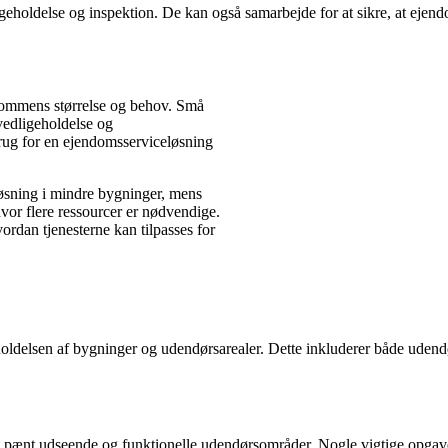
eholdelse og inspektion. De kan også samarbejde for at sikre, at ejen
dommens størrelse og behov. Små
edligeholdelse og
ug for en ejendomsserviceløsning
øsning i mindre bygninger, mens
vor flere ressourcer er nødvendige.
ordan tjenesterne kan tilpasses for
holdelsen af bygninger og udendørsarealer. Dette inkluderer både udend
et pænt udseende og funktionelle udendørsområder. Nogle vigtige opgave