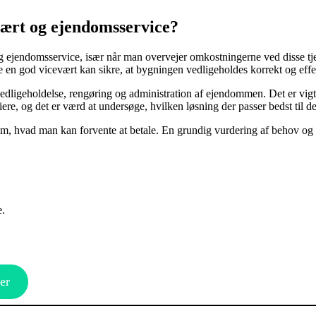
vært og ejendomsservice?
g ejendomsservice, især når man overvejer omkostningerne ved disse tjen
n god vicevært kan sikre, at bygningen vedligeholdes korrekt og effekt
vedligeholdelse, rengøring og administration af ejendommen. Det er vigti
ere, og det er værd at undersøge, hvilken løsning der passer bedst til de
om, hvad man kan forvente at betale. En grundig vurdering af behov og bu
e.
er