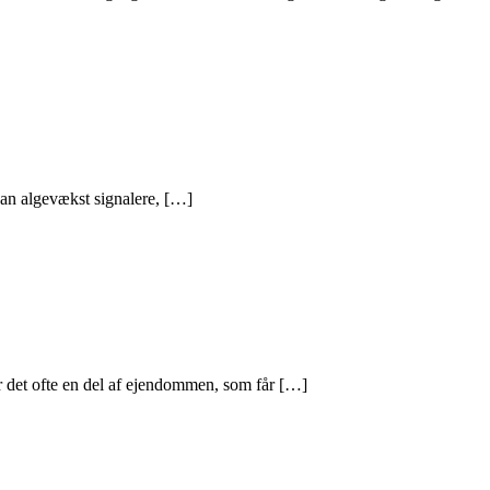
 kan algevækst signalere, […]
r det ofte en del af ejendommen, som får […]