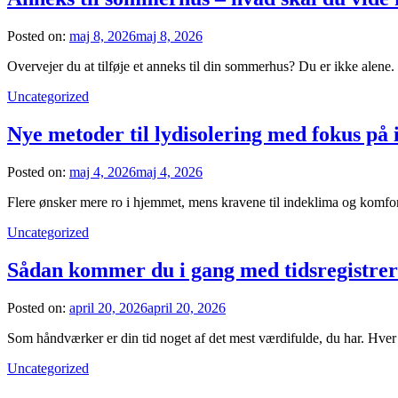
Posted on:
maj 8, 2026
maj 8, 2026
Overvejer du at tilføje et anneks til din sommerhus? Du er ikke alene. 
Uncategorized
Nye metoder til lydisolering med fokus på
Posted on:
maj 4, 2026
maj 4, 2026
Flere ønsker mere ro i hjemmet, mens kravene til indeklima og komfo
Uncategorized
Sådan kommer du i gang med tidsregistre
Posted on:
april 20, 2026
april 20, 2026
Som håndværker er din tid noget af det mest værdifulde, du har. Hver 
Uncategorized