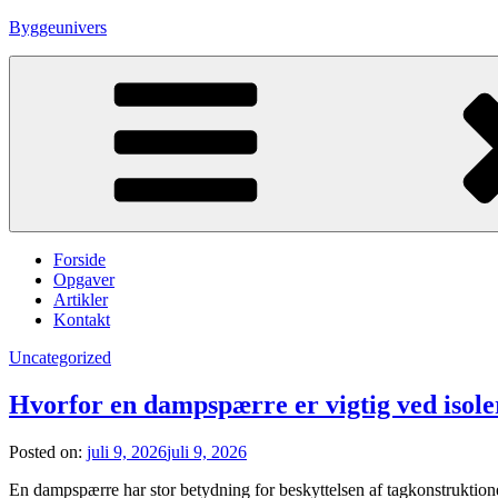
Skip
Byggeunivers
to
content
Forside
Opgaver
Artikler
Kontakt
Uncategorized
Hvorfor en dampspærre er vigtig ved isole
Posted on:
juli 9, 2026
juli 9, 2026
En dampspærre har stor betydning for beskyttelsen af tagkonstruktion