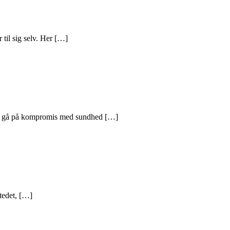
 til sig selv. Her […]
n at gå på kompromis med sundhed […]
tedet, […]