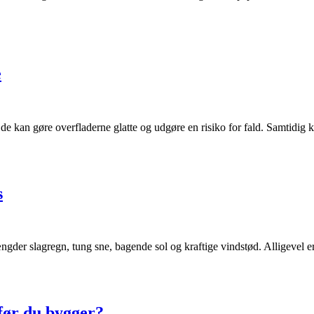
e
a de kan gøre overfladerne glatte og udgøre en risiko for fald. Samtidig
s
gder slagregn, tung sne, bagende sol og kraftige vindstød. Alligevel e
før du bygger?