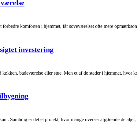
eværelse
at forbedre komforten i hjemmet, får soveværelset ofte mere opmærksom
sigtet investering
 køkken, badeværelse eller stue. Men et af de steder i hjemmet, hvor ko
tilbygning
nt. Samtidig er det et projekt, hvor mange overser afgørende detaljer,