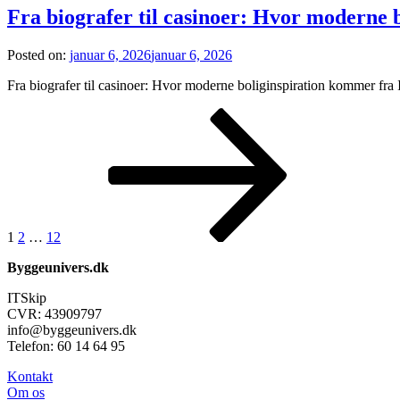
Fra biografer til casinoer: Hvor moderne 
Posted on:
januar 6, 2026
januar 6, 2026
Fra biografer til casinoer: Hvor moderne boliginspiration kommer fra In
Indlægsinddeling
Page
Page
Page
Next
page
1
2
…
12
Byggeunivers.dk
ITSkip
CVR: 43909797
info@byggeunivers.dk
Telefon: 60 14 64 95
Kontakt
Om os