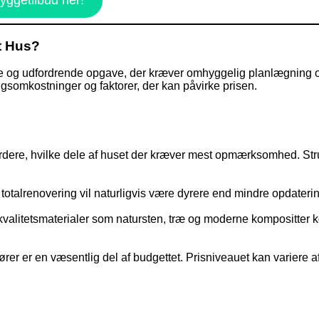
t Hus?
g udfordrende opgave, der kræver omhyggelig planlægning og b
ngsomkostninger og faktorer, der kan påvirke prisen.
vurdere, hvilke dele af huset der kræver mest opmærksomhed. Str
n totalrenovering vil naturligvis være dyrere end mindre opdateri
jkvalitetsmaterialer som natursten, træ og moderne kompositter
er er en væsentlig del af budgettet. Prisniveauet kan variere a