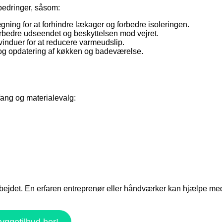
bedringer, såsom:
gning for at forhindre lækager og forbedre isoleringen.
orbedre udseendet og beskyttelsen mod vejret.
 vinduer for at reducere varmeudslip.
og opdatering af køkken og badeværelse.
fang og materialevalg:
i arbejdet. En erfaren entreprenør eller håndværker kan hjælpe med
yggetilbud her!