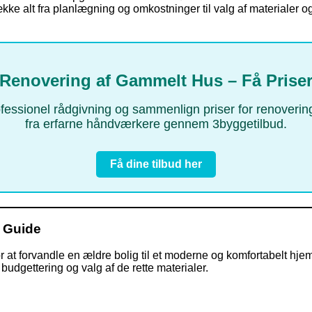
kke alt fra planlægning og omkostninger til valg af materialer o
Renovering af Gammelt Hus – Få Prise
ssionel rådgivning og sammenlign priser for renoveringsa
fra erfarne håndværkere gennem 3byggetilbud.
Få dine tilbud her
e Guide
or at forvandle en ældre bolig til et moderne og komfortabelt h
dgettering og valg af de rette materialer.