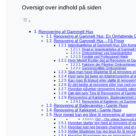
Oversigt over indhold på siden
Renovering af Gammelt Hus
Renovering af Gammelt Hus: En Omfattende Gui
Renovering af Gammelt Hus – Få Priser
Istandsættelse af Gammelt Hus: Din Kom
Hvad er Istandsættelse af Gammelt
Omkostninger ved Istandsættelse
Fordele ved Professionel Hjælp
Hvor Meget Koster det at Renovere et G
Faktorer der Påvirker Omkostninge
Gennemsnitlige Omkostninger
Skal man have tilladelse til at renovere 
Hvor lang tid tager en totalrenovering af
Kan man få tilskud eller støtte til renove
Er det bedre at renovere eller rive ned o
Hvordan påvirker renovering husets vær
Gør-det-selv Tips til Renovering af Gaml
Renovering af Kælderen, Badeværelset 
Renovering af Kælderen i et Gamme
Renovering af Badeværelse i Gamle Huse
Renovering af Køkkenet i Gamle Huse
Hvor meget kan jeg låne til renovering af gam
FAQ – Ofte stillede Spørgsmål 
Hvordan starter jeg med at renovere et 
Hvordan kan jeg bevare charmen ved et
Hvilke tilladelser har jeg brug for til ren
Hvordan finansierer jeg en renovering af