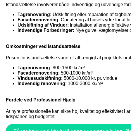
Istandsættelse involverer både indvendige og udvendige for
Tagrenovering:
Udskiftning eller reparation af tagbelæ
Facaderenovering:
Opdatering af husets ydre for at f
Udskiftning af Vinduer:
Installation af energieffektive
Indvendige Forbedringer:
Nye gulve, vægfornyelser 
Omkostninger ved Istandsættelse
Prisen for istandsættelse varierer afhængigt af projektets om
Tagrenovering:
800-1500 kr./m²
Facaderenovering:
500-1000 kr./m²
Vinduesudskiftning:
5000-10.000 kr. pr. vindue
Indvendig renovering:
1000-3000 kr./m²
Fordele ved Professionel Hjælp
At hyre professionelle kan sikre høj kvalitet og effektivitet 
tidsplanen og budgettet.
Få professionel hjælp til renoveringsprojekt hos 3b