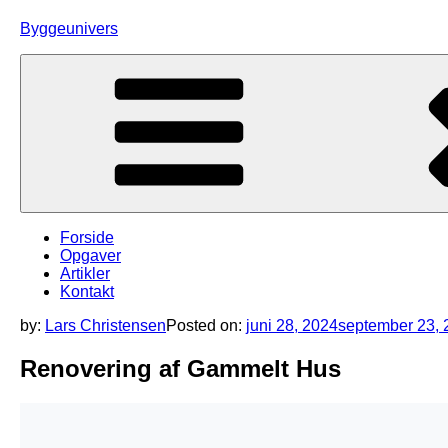
Skip
Byggeunivers
to
content
Forside
Opgaver
Artikler
Kontakt
by:
Lars Christensen
Posted on:
juni 28, 2024
september 23, 
Renovering af Gammelt Hus