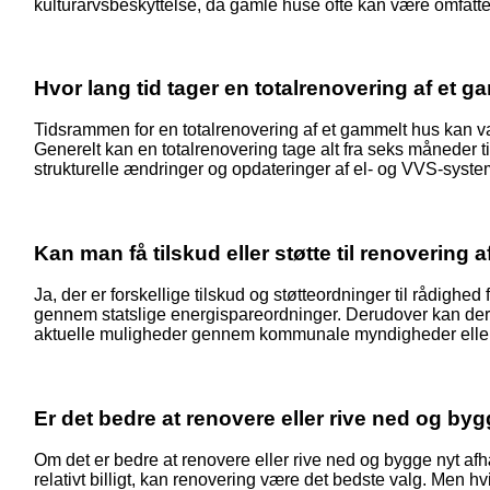
kulturarvsbeskyttelse, da gamle huse ofte kan være omfattet
Hvor lang tid tager en totalrenovering af et 
Tidsrammen for en totalrenovering af et gammelt hus kan va
Generelt kan en totalrenovering tage alt fra seks måneder 
strukturelle ændringer og opdateringer af el- og VVS-syste
Kan man få tilskud eller støtte til renovering
Ja, der er forskellige tilskud og støtteordninger til rådighed
gennem statslige energispareordninger. Derudover kan der væ
aktuelle muligheder gennem kommunale myndigheder eller
Er det bedre at renovere eller rive ned og by
Om det er bedre at renovere eller rive ned og bygge nyt afhæ
relativt billigt, kan renovering være det bedste valg. Men 