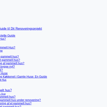
de til Dit Renoveringsprojekt
plette Guide
 Hus?
ammelt Hus?
rne
et gammelt hus?
 et gammelt hus?
ring af gammelt hus?
g bygge nyt?
di?
e Huse
og Køkkenet i Gamle Huse: En Guide
lt Hus
melt hus?
& Svar
gammelt hus?
 gammelt hus under renovering?
overing af et gammelt hus?
 et gammelt hus?