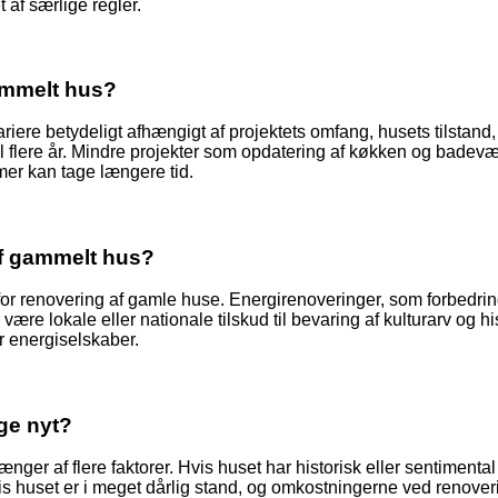
 af særlige regler.
gammelt hus?
riere betydeligt afhængigt af projektets omfang, husets tilstan
til flere år. Mindre projekter som opdatering af køkken og bad
mer kan tage længere tid.
 af gammelt hus?
 for renovering af gamle huse. Energirenoveringer, som forbedring 
re lokale eller nationale tilskud til bevaring af kulturarv og h
 energiselskaber.
gge nyt?
nger af flere faktorer. Hvis huset har historisk eller sentimental
hvis huset er i meget dårlig stand, og omkostningerne ved renove