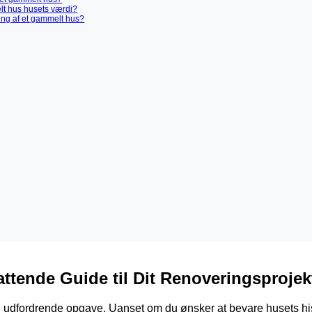
lt hus husets værdi?
ing af et gammelt hus?
tende Guide til Dit Renoveringsprojek
fordrende opgave. Uanset om du ønsker at bevare husets histor