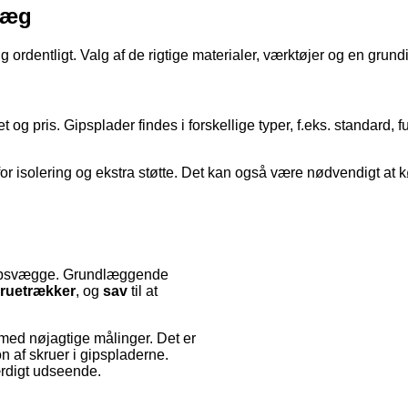
væg
ordentligt. Valg af de rigtige materialer, værktøjer og en grundig
tet og pris. Gipsplader findes i forskellige typer, f.eks. standar
solering og ekstra støtte. Det kan også være nødvendigt at købe
f gipsvægge. Grundlæggende
ruetrækker
, og
sav
til at
med nøjagtige målinger. Det er
on af skruer i gipspladerne.
ærdigt udseende.