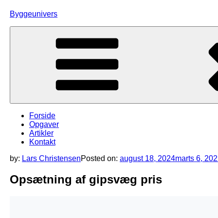
Skip
Byggeunivers
to
content
Forside
Opgaver
Artikler
Kontakt
by:
Lars Christensen
Posted on:
august 18, 2024
marts 6, 20
Opsætning af gipsvæg pris