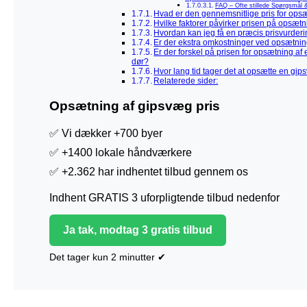
FAQ – Ofte stillede Spørgsmål 
Hvad er den gennemsnitlige pris for ops
Hvilke faktorer påvirker prisen på opsæt
Hvordan kan jeg få en præcis prisvurderin
Er der ekstra omkostninger ved opsætni
Er der forskel på prisen for opsætning 
dør?
Hvor lang tid tager det at opsætte en gi
Relaterede sider:
Opsætning af gipsvæg pris
✅ Vi dækker +700 byer
✅ +1400 lokale håndværkere
✅ +2.362 har indhentet tilbud gennem os
Indhent GRATIS 3 uforpligtende tilbud nedenfor
Ja tak, modtag 3 gratis tilbud
Det tager kun 2 minutter ✔