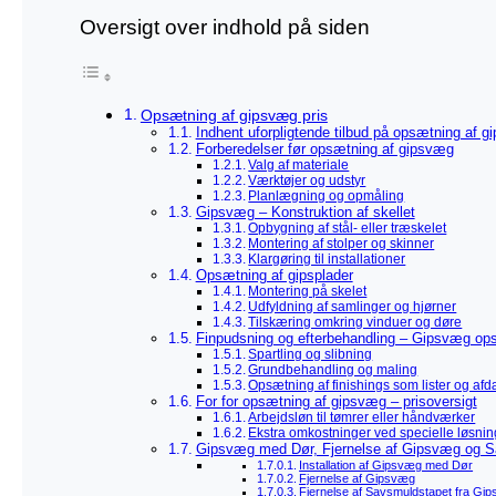
Oversigt over indhold på siden
Opsætning af gipsvæg pris
Indhent uforpligtende tilbud på opsætning af gi
Forberedelser før opsætning af gipsvæg
Valg af materiale
Værktøjer og udstyr
Planlægning og opmåling
Gipsvæg – Konstruktion af skellet
Opbygning af stål- eller træskelet
Montering af stolper og skinner
Klargøring til installationer
Opsætning af gipsplader
Montering på skelet
Udfyldning af samlinger og hjørner
Tilskæring omkring vinduer og døre
Finpudsning og efterbehandling – Gipsvæg op
Spartling og slibning
Grundbehandling og maling
Opsætning af finishings som lister og af
For for opsætning af gipsvæg – prisoversigt
Arbejdsløn til tømrer eller håndværker
Ekstra omkostninger ved specielle løsnin
Gipsvæg med Dør, Fjernelse af Gipsvæg og S
Installation af Gipsvæg med Dør
Fjernelse af Gipsvæg
Fjernelse af Savsmuldstapet fra Gi