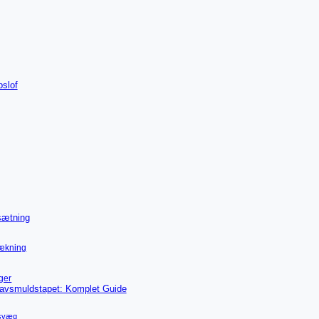
pslof
sætning
dækning
ger
avsmuldstapet: Komplet Guide
psvæg