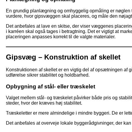
En grundig planlægning og omhyggelig opmåling er nøglen til
vurdere, hvor gipsvæggen skal placeres, og måle den nøjag
Det anbefales at lave en skitse, der viser væggenes placeri
i karréen skal også tages i betragtning. Det er vigtigt at ma
placeringen anpasses korrekt til de valgte materialer.
Gipsvæg – Konstruktion af skellet
Konstruktionen af skellet er en vigtig del af opsætningen af g
udførelse sikrer stabilitet og holdbarhed.
Opbygning af stål- eller træskelet
Valget mellem stål- og træskelet påvirker både pris og stabili
steder, hvor der kræves høj stabilitet.
Træskeletter er mere almindelige i mindre byggeri. De er let
Det anbefales at overveje lokale byggerådgivninger, der kan vej