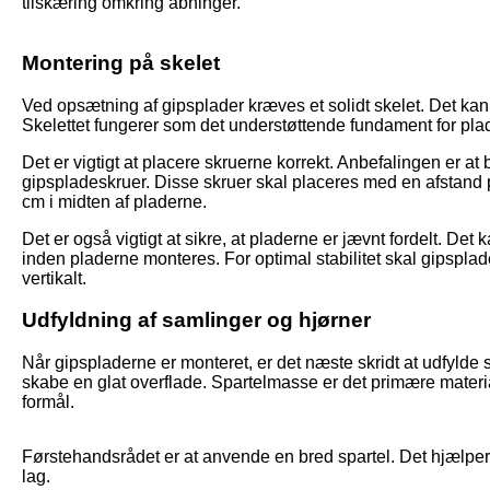
tilskæring omkring åbninger.
Montering på skelet
Ved opsætning af gipsplader kræves et solidt skelet. Det kan 
Skelettet fungerer som det understøttende fundament for pla
Det er vigtigt at placere skruerne korrekt. Anbefalingen er a
gipspladeskruer. Disse skruer skal placeres med en afstand
cm i midten af pladerne.
Det er også vigtigt at sikre, at pladerne er jævnt fordelt. Det 
inden pladerne monteres. For optimal stabilitet skal gipspla
vertikalt.
Udfyldning af samlinger og hjørner
Når gipspladerne er monteret, er det næste skridt at udfylde 
skabe en glat overflade. Spartelmasse er det primære materia
formål.
Førstehandsrådet er at anvende en bred spartel. Det hjælper 
lag.