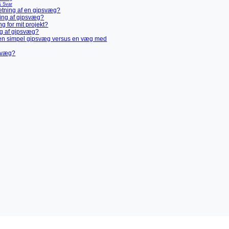
& Svar
ætning af en gipsvæg?
ning af gipsvæg?
g for mit projekt?
ng af gipsvæg?
af en simpel gipsvæg versus en væg med
psvæg?