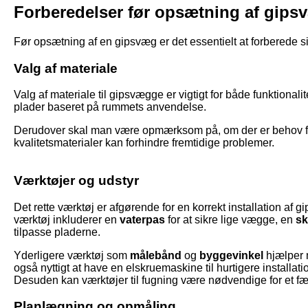
Forberedelser før opsætning af gips
Før opsætning af en gipsvæg er det essentielt at forberede sig 
Valg af materiale
Valg af materiale til gipsvægge er vigtigt for både funktionali
plader baseret på rummets anvendelse.
Derudover skal man være opmærksom på, om der er behov for i
kvalitetsmaterialer kan forhindre fremtidige problemer.
Værktøjer og udstyr
Det rette værktøj er afgørende for en korrekt installation a
værktøj inkluderer en
vaterpas
for at sikre lige vægge, en
sk
tilpasse pladerne.
Yderligere værktøj som
målebånd
og
byggevinkel
hjælper 
også nyttigt at have en elskruemaskine til hurtigere installati
Desuden kan værktøjer til fugning være nødvendige for et f
Planlægning og opmåling