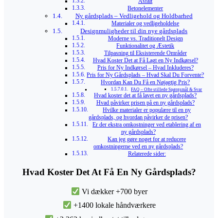
Asfalt
Betonelementer
Ny gårdsplads – Vedligehold og Holdbarhed
Materialer og vedligeholdelse
Designmuligheder til din nye gårdsplads
Moderne vs. Traditionelt Design
Funktionalitet og Æstetik
Tilpasning til Eksisterende Områder
Hvad Koster Det at Få Lagt en Ny Indkørsel?
Pris for Ny Indkørsel – Hvad Inkluderes?
Pris for Ny Gårdsplads – Hvad Skal Du Forvente?
Hvordan Kan Du Få en Nøjagtig Pris?
FAQ – Ofte stillede Spørgsmål & Svar
Hvad koster det at få lavet en ny gårdsplads?
Hvad påvirker prisen på en ny gårdsplads?
Hvilke materialer er populære til en ny
gårdsplads, og hvordan påvirker de prisen?
Er der ekstra omkostninger ved etablering af en
ny gårdsplads?
Kan jeg gøre noget for at reducere
omkostningerne ved en ny gårdsplads?
Relaterede sider:
Hvad Koster Det At Få En Ny Gårdsplads?
Vi dækker +700 byer
+1400 lokale håndværkere