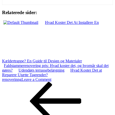
Relaterede sider:
Hvad Koster Det At Installere En
Kældertrappe? En Guide til Design og Materialer
Faldstammerenovering pris: Hvad koster det, og hvornår skal det
gøres?
Udendørs terrassebelægning
Hvad Koster Det at
Reparere Utætte Tagrender?
on
renoverinng
Leave a Comment
Indlægsnavigation
Previous
Hvad
Post
Koster
Det
At
Få
En
Ny