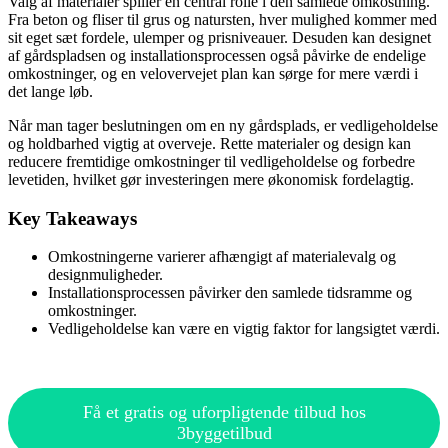
Valg af materialer spiller en central rolle i den samlede omkostning.
Fra beton og fliser til grus og natursten, hver mulighed kommer med
sit eget sæt fordele, ulemper og prisniveauer. Desuden kan designet
af gårdspladsen og installationsprocessen også påvirke de endelige
omkostninger, og en velovervejet plan kan sørge for mere værdi i
det lange løb.
Når man tager beslutningen om en ny gårdsplads, er vedligeholdelse
og holdbarhed vigtig at overveje. Rette materialer og design kan
reducere fremtidige omkostninger til vedligeholdelse og forbedre
levetiden, hvilket gør investeringen mere økonomisk fordelagtig.
Key Takeaways
Omkostningerne varierer afhængigt af materialevalg og
designmuligheder.
Installationsprocessen påvirker den samlede tidsramme og
omkostninger.
Vedligeholdelse kan være en vigtig faktor for langsigtet værdi.
Få et gratis og uforpligtende tilbud hos
3byggetilbud