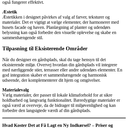
også fungerer effektivt.
Æstetik
Æstetikken i designet påvirkes af valg af farver, teksturer og
materialer. Det er vigtigt at vælge elementer, der harmonerer med
husets facade og haven. Planlægning af planter og udendørs
belysning kan også forbedre den visuelle oplevelse og skabe en
sammenhængende stil.
Tilpasning til Eksisterende Områder
Når du designer en gårdsplads, skal du tage hensyn til det
eksisterende miljø. Overvej hvordan din gårdsplads vil integrere
med nærliggende stier, terrasser eller andre udendørs elementer. En
god integration skaber et sammenhængende og harmonisk
udseende, der komplementerer dit hjem og omgivelser.
Materialevalg
Vælg materialer, der passer til lokale klimaforhold for at sikre
holdbarhed og langvarig funktionalitet. Bæredygtige materialer er
også værd at overveje, da de bidrager til miljøvenlighed og kan
forbedre den langsigtede værdi af din gårdsplads.
Hvad Koster Det at Få Lagt en Ny Indkørsel? – Priser og