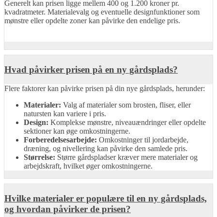
Generelt kan prisen ligge mellem 400 og 1.200 kroner pr.
kvadratmeter. Materialevalg og eventuelle designfunktioner som
mønstre eller opdelte zoner kan påvirke den endelige pris.
Hvad påvirker prisen på en ny gårdsplads?
Flere faktorer kan påvirke prisen på din nye gårdsplads, herunder:
Materialer:
Valg af materialer som brosten, fliser, eller
natursten kan variere i pris.
Design:
Komplekse mønstre, niveauændringer eller opdelte
sektioner kan øge omkostningerne.
Forberedelsesarbejde:
Omkostninger til jordarbejde,
dræning, og nivellering kan påvirke den samlede pris.
Størrelse:
Større gårdspladser kræver mere materialer og
arbejdskraft, hvilket øger omkostningerne.
Hvilke materialer er populære til en ny gårdsplads,
og hvordan påvirker de prisen?