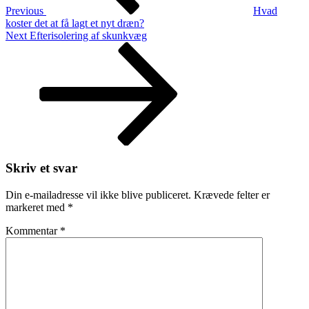
Gårdsplads?
Previous
Hvad
koster det at få lagt et nyt dræn?
Next
Next
Efterisolering af skunkvæg
Post
Skriv et svar
Din e-mailadresse vil ikke blive publiceret.
Krævede felter er
markeret med
*
Kommentar
*