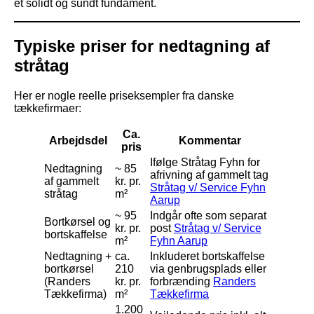
et solidt og sundt fundament.
Typiske priser for nedtagning af
stråtag
Her er nogle reelle priseksempler fra danske
tækkefirmaer:
Ca.
Arbejdsdel
Kommentar
pris
Ifølge Stråtag Fyhn for
Nedtagning
~ 85
afrivning af gammelt tag
af gammelt
kr. pr.
Stråtag v/ Service Fyhn
stråtag
m²
Aarup
~ 95
Indgår ofte som separat
Bortkørsel og
kr. pr.
post
Stråtag v/ Service
bortskaffelse
m²
Fyhn Aarup
Nedtagning +
ca.
Inkluderet bortskaffelse
bortkørsel
210
via genbrugsplads eller
(Randers
kr. pr.
forbrænding
Randers
Tækkefirma)
m²
Tækkefirma
1.200