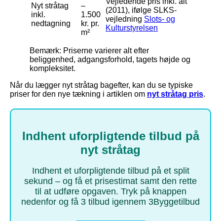
Vejledende pris inkl. alt
Nyt stråtag
–
(2011), ifølge SLKS-
inkl.
1.500
vejledning
Slots- og
nedtagning
kr. pr.
Kulturstyrelsen
m²
Bemærk: Priserne varierer alt efter
beliggenhed, adgangsforhold, tagets højde og
kompleksitet.
Når du lægger nyt stråtag bagefter, kan du se typiske
priser for den nye tækning i artiklen om
nyt stråtag pris
.
Indhent uforpligtende tilbud på
nyt stråtag
Indhent et uforpligtende tilbud på et split
sekund – og få et prisestimat samt den rette
til at udføre opgaven. Tryk på knappen
nedenfor og få 3 tilbud igennem 3Byggetilbud