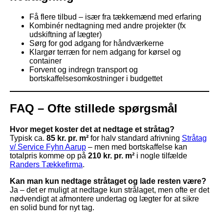
Få flere tilbud – især fra tækkemænd med erfaring
Kombinér nedtagning med andre projekter (fx
udskiftning af lægter)
Sørg for god adgang for håndværkerne
Klargør terræn for nem adgang for kørsel og
container
Forvent og indregn transport og
bortskaffelsesomkostninger i budgettet
FAQ – Ofte stillede spørgsmål
Hvor meget koster det at nedtage et stråtag?
Typisk ca.
85 kr. pr. m²
for halv standard afrivning
Stråtag
v/ Service Fyhn Aarup
– men med bortskaffelse kan
totalpris komme op på
210 kr. pr. m²
i nogle tilfælde
Randers Tækkefirma
.
Kan man kun nedtage stråtaget og lade resten være?
Ja – det er muligt at nedtage kun strålaget, men ofte er det
nødvendigt at afmontere undertag og lægter for at sikre
en solid bund for nyt tag.