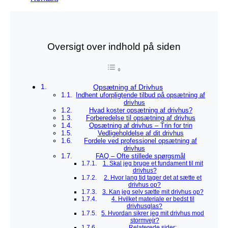
Oversigt over indhold på siden
Opsætning af Drivhus
Indhent uforpligtende tilbud på opsætning af
drivhus
Hvad koster opsætning af drivhus?
Forberedelse til opsætning af drivhus
Opsætning af drivhus – Trin for trin
Vedligeholdelse af dit drivhus
Fordele ved professionel opsætning af
drivhus
FAQ – Ofte stillede spørgsmål
1. Skal jeg bruge et fundament til mit
drivhus?
2. Hvor lang tid tager det at sætte et
drivhus op?
3. Kan jeg selv sætte mit drivhus op?
4. Hvilket materiale er bedst til
drivhusglas?
5. Hvordan sikrer jeg mit drivhus mod
stormvejr?
Relaterede sider: