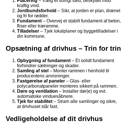
Placering
– Vælg et solrigt sted, beskyttet mod
kraftig vind.
Jordbundsforhold
– Sikr, at jorden er plan, drænet
og fri for rødder.
Fundament
– Overvej et stabilt fundament af beton,
fliser eller træramme.
Tilladelser
– Tjek lokalplaner og byggetilladelser i
din kommune.
Opsætning af drivhus – Trin for trin
Opbygning af fundament
– Et solidt fundament
forhindrer sætninger og skader.
Samling af stel
– Monter rammen i henhold til
producentens anvisninger.
Fastgørelse af paneler
– Glas- eller
polycarbonatpaneler monteres sikkert på rammen.
Døre og ventilation
– Installer dør(e) og evt.
automatiske vinduesåbnere.
Tjek for stabilitet
– Stram alle samlinger og sikre,
at drivhuset står fast.
Vedligeholdelse af dit drivhus