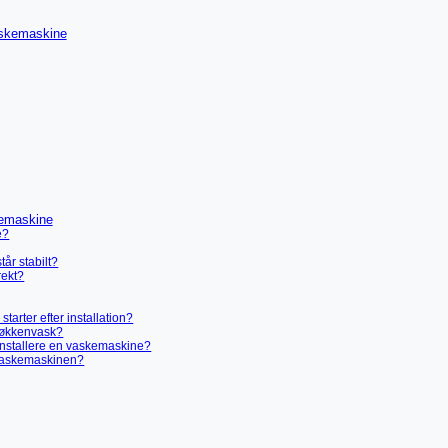
vaskemaskine
kemaskine
e?
år stabilt?
rekt?
tarter efter installation?
 køkkenvask?
t installere en vaskemaskine?
i vaskemaskinen?