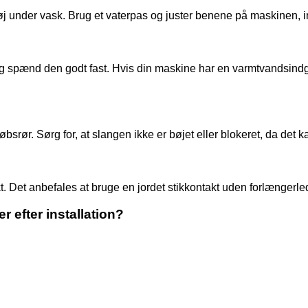
øj under vask. Brug et vaterpas og juster benene på maskinen, ind
 spænd den godt fast. Hvis din maskine har en varmtvandsindgang
løbsrør. Sørg for, at slangen ikke er bøjet eller blokeret, da det
 Det anbefales at bruge en jordet stikkontakt uden forlængerledn
r efter installation?