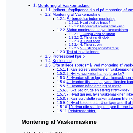
Montering af Vaskemaskine
Indhent uforpligtende tilbud på montering af 
Montering af Vaskemaskine
Forberedelse inden montering
Hvad skal du bruge?
Placering af opvaskemaskinen
Sådan monterer du opvaskemaskinen
1. Afbryd vand og strøm
2. Tilslut vandindløb
3. Tilslut afløb
4. Tilslut strøm
5. Justering og fastgørelse
Test af installationen
Professionel hjælp
Konklusion
Ofte stillede spørgsmål ved montering af vas
1. Kan jeg selv montere en vaskemaskin
2. Hvilke værktøjer har jeg brug for?
3. Hvordan sikrer jeg, at vaskemaskinen st
4. Hvordan tilslutter jeg vandtilførslen kor
5. Hvordan håndterer jeg afløbet?
6. Skal jeg bruge en særlig strømkilde?
7. Hvad gør jeg, hvis vaskemaskinen ikke s
8. Kan jeg tilslutte vaskemaskinen til en
9. Hvad koster det at få en fagmand til a
10. Hvor ofte skal jeg rengøre filtrene 
Relaterede sider:
Montering af Vaskemaskine