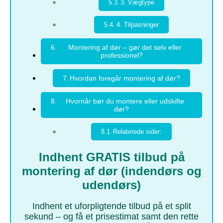
3. Vægtype
4. Tilpasninger
Montering af dør – gør det selv eller
professionel?
Hvordan foregår montering af dør?
Hvornår bør du montere eller udskifte
dør?
Relaterede sider:
Indhent GRATIS tilbud på
montering af dør (indendørs og
udendørs)
Indhent et uforpligtende tilbud på et split
sekund – og få et prisestimat samt den rette