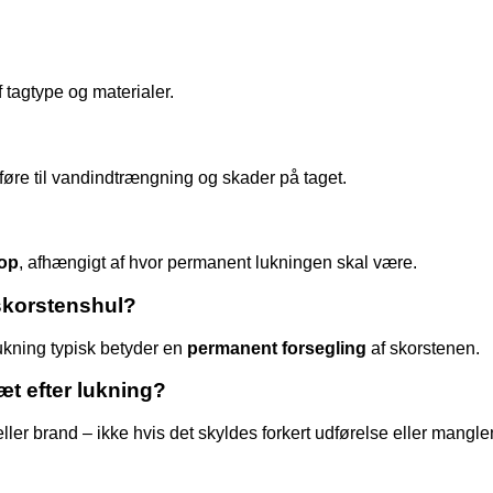
f tagtype og materialer.
 føre til vandindtrængning og skader på taget.
op
, afhængigt af hvor permanent lukningen skal være.
 skorstenshul?
lukning typisk betyder en
permanent forsegling
af skorstenen.
æt efter lukning?
er brand – ikke hvis det skyldes forkert udførelse eller mangl