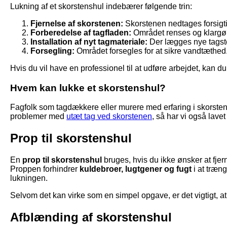
Lukning af et skorstenshul indebærer følgende trin:
Fjernelse af skorstenen:
Skorstenen nedtages forsigti
Forberedelse af tagfladen:
Området renses og klargø
Installation af nyt tagmateriale:
Der lægges nye tagste
Forsegling:
Området forsegles for at sikre vandtæthed
Hvis du vil have en professionel til at udføre arbejdet, kan d
Hvem kan lukke et skorstenshul?
Fagfolk som tagdækkere eller murere med erfaring i skorstens
problemer med
utæt tag ved skorstenen
, så har vi også lavet 
Prop til skorstenshul
En
prop til skorstenshul
bruges, hvis du ikke ønsker at fjer
Proppen forhindrer
kuldebroer, lugtgener og fugt
i at træn
lukningen.
Selvom det kan virke som en simpel opgave, er det vigtigt, a
Afblænding af skorstenshul