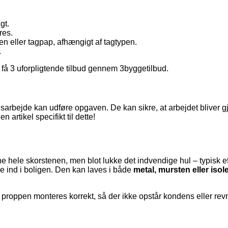
gt.
res.
n eller tagpap, afhængigt af tagtypen.
.
u få 3 uforpligtende tilbud gennem 3byggetilbud.
arbejde kan udføre opgaven. De kan sikre, at arbejdet bliver gj
en artikel specifikt til dette!
ne hele skorstenen, men blot lukke det indvendige hul – typisk ef
ge ind i boligen. Den kan laves i både
metal, mursten eller isol
t proppen monteres korrekt, så der ikke opstår kondens eller re