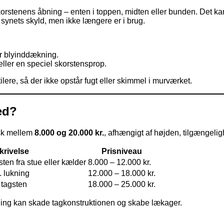
korstenens åbning – enten i toppen, midten eller bunden. Det kan
 synets skyld, men ikke længere er i brug.
er blyinddækning.
ler en speciel skorstensprop.
lere, så der ikke opstår fugt eller skimmel i murværket.
ed?
isk mellem
8.000 og 20.000 kr.
, afhængigt af højden, tilgængelig
krivelse
Prisniveau
sten fra stue eller kælder
8.000 – 12.000 kr.
. lukning
12.000 – 18.000 kr.
 tagsten
18.000 – 25.000 kr.
drivning kan skade tagkonstruktionen og skabe lækager.