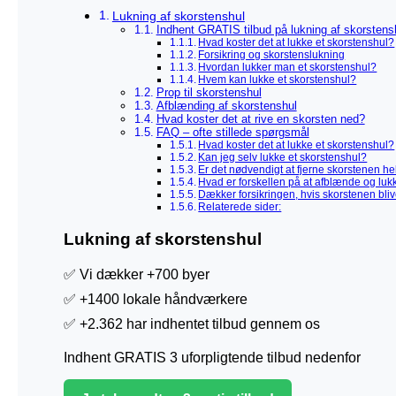
Lukning af skorstenshul
Indhent GRATIS tilbud på lukning af skorstens
Hvad koster det at lukke et skorstenshul?
Forsikring og skorstenslukning
Hvordan lukker man et skorstenshul?
Hvem kan lukke et skorstenshul?
Prop til skorstenshul
Afblænding af skorstenshul
Hvad koster det at rive en skorsten ned?
FAQ – ofte stillede spørgsmål
Hvad koster det at lukke et skorstenshul?
Kan jeg selv lukke et skorstenshul?
Er det nødvendigt at fjerne skorstenen he
Hvad er forskellen på at afblænde og luk
Dækker forsikringen, hvis skorstenen bliv
Relaterede sider:
Lukning af skorstenshul
✅ Vi dækker +700 byer
✅ +1400 lokale håndværkere
✅ +2.362 har indhentet tilbud gennem os
Indhent GRATIS 3 uforpligtende tilbud nedenfor