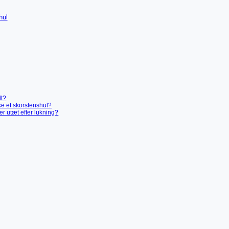
hul
lt?
ke et skorstenshul?
er utæt efter lukning?