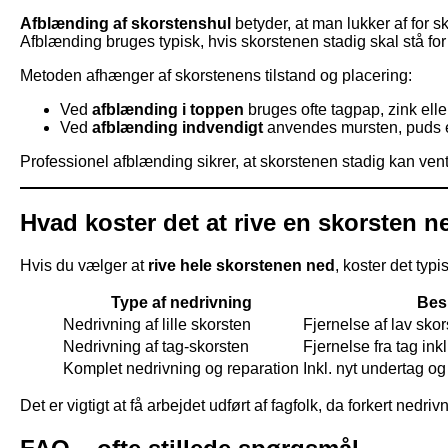
Afblænding af skorstenshul
betyder, at man lukker af for s
Afblænding bruges typisk, hvis skorstenen stadig skal stå for
Metoden afhænger af skorstenens tilstand og placering:
Ved
afblænding i toppen
bruges ofte tagpap, zink ell
Ved
afblænding indvendigt
anvendes mursten, puds el
Professionel afblænding sikrer, at skorstenen stadig kan venti
Hvad koster det at rive en skorsten n
Hvis du vælger at
rive hele skorstenen ned
, koster det typ
Type af nedrivning
Bes
Nedrivning af lille skorsten
Fjernelse af lav skor
Nedrivning af tag-skorsten
Fjernelse fra tag inkl
Komplet nedrivning og reparation
Inkl. nyt undertag og
Det er vigtigt at få arbejdet udført af fagfolk, da forkert ne