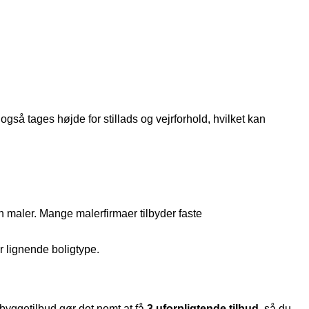
 også tages højde for stillads og vejrforhold, hvilket kan
en maler. Mange malerfirmaer tilbyder faste
r lignende boligtype.
3byggetilbud gør det nemt at få
3 uforpligtende tilbud
, så du