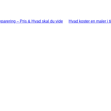
parering – Pris & Hvad skal du vide
Hvad koster en maler i 