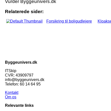
Vurder Byggeunivers.dk
Relaterede sider:
Forsikring til boligudlejere
Kloakse
Byggeunivers.dk
ITSkip
CVR: 43909797
info@byggeunivers.dk
Telefon: 60 14 64 95
Kontakt
Om os
Relevante links