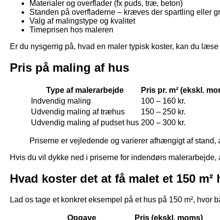
Materialer og overflader (fx puds, træ, beton)
Standen på overfladerne – kræves der spartling eller 
Valg af malingstype og kvalitet
Timeprisen hos maleren
Er du nysgerrig på, hvad en maler typisk koster, kan du læse
Pris på maling af hus
Type af malerarbejde
Pris pr. m² (ekskl. m
Indvendig maling
100 – 160 kr.
Udvendig maling af træhus
150 – 250 kr.
Udvendig maling af pudset hus
200 – 300 kr.
Priserne er vejledende og varierer afhængigt af stand,
Hvis du vil dykke ned i priserne for indendørs malerarbejde,
Hvad koster det at få malet et 150 m²
Lad os tage et konkret eksempel på et hus på 150 m², hvor bå
Opgave
Pris (ekskl. moms)