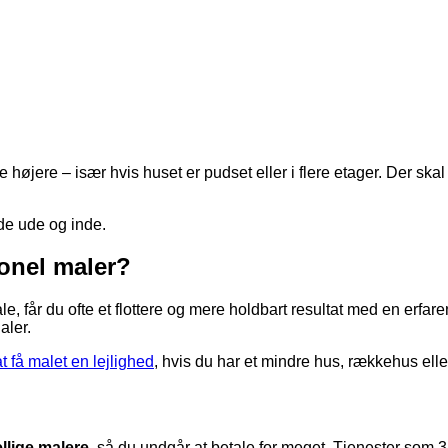
 højere – især hvis huset er pudset eller i flere etager. Der skal
de ude og inde.
ionel maler?
, får du ofte et flottere og mere holdbart resultat med en erfar
aler.
t få malet en lejlighed
, hvis du har et mindre hus, rækkehus elle
ellige malere
, så du undgår at betale for meget. Tjenester som 