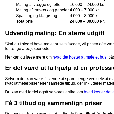
Maling af vægge og lofter
16.000 – 24.000 kr.
Maling af træværk og paneler
4.000 – 7.000 kr.
Spartling og klargøring
4.000 – 8.000 kr.
Totalpris
24.000 – 39.000 kr.
Udvendig maling: En større udgift
Skal du i stedet have malet husets facade, vil prisen ofte være
forlænge arbejdsperioden.
Her kan du læse mere om
hvad det koster at male et hus
, bå
Er det værd at få hjælp af en profess
Selvom det kan være fristende at spare penge ved selv at male
kvadratmeterpriser eller samlede tilbud, der inkluderer materi
Du kan med fordel også se vores artikel om
hvad koster det a
Få 3 tilbud og sammenlign priser
Det bedste du kan gøre, er at indhente
flere tilbud fra forsk