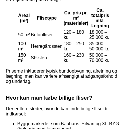
Ca.
Ca. pris pr.
Areal
totalpris
Flisetype
m²
(m²)
inkl.
(materialer)
lægning
120 – 180
18.000 –
50 m²
Betonfliser
kr.
25.000 kr.
100
180 – 250
35.000 –
Herregårdssten
m²
kr.
50.000 kr.
150
160 – 230
50.000 –
SF-sten
m²
kr.
70.000 kr.
Priserne inkluderer typisk bundopbygning, afretning og
lægning, men kan variere afhængigt af adgangsforhold
og underlag.
Hvor kan man købe billige fliser?
Der er flere steder, hvor du kan finde billige fliser til
indkørsel:
Byggemarkeder som Bauhaus, Silvan og XL-BYG
(hold øje med kampagner)