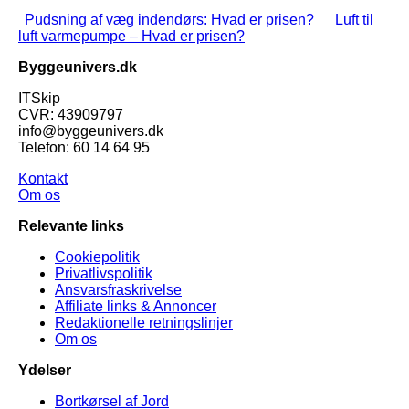
Pudsning af væg indendørs: Hvad er prisen?
Luft til
luft varmepumpe – Hvad er prisen?
Byggeunivers.dk
ITSkip
CVR: 43909797
info@byggeunivers.dk
Telefon: 60 14 64 95
Kontakt
Om os
Relevante links
Cookiepolitik
Privatlivspolitik
Ansvarsfraskrivelse
Affiliate links & Annoncer
Redaktionelle retningslinjer
Om os
Ydelser
Bortkørsel af Jord