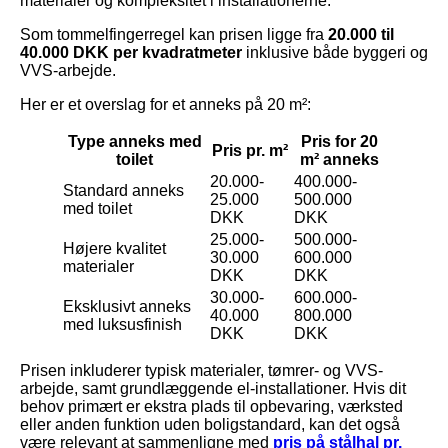
materialer og kompleksitet i installationerne.
Som tommelfingerregel kan prisen ligge fra
20.000 til
40.000 DKK per kvadratmeter
inklusive både byggeri og
VVS-arbejde.
Her er et overslag for et anneks på 20 m²:
Type anneks med
Pris for 20
Pris pr. m²
toilet
m² anneks
20.000-
400.000-
Standard anneks
25.000
500.000
med toilet
DKK
DKK
25.000-
500.000-
Højere kvalitet
30.000
600.000
materialer
DKK
DKK
30.000-
600.000-
Eksklusivt anneks
40.000
800.000
med luksusfinish
DKK
DKK
Prisen inkluderer typisk materialer, tømrer- og VVS-
arbejde, samt grundlæggende el-installationer. Hvis dit
behov primært er ekstra plads til opbevaring, værksted
eller anden funktion uden boligstandard, kan det også
være relevant at sammenligne med
pris på stålhal pr.