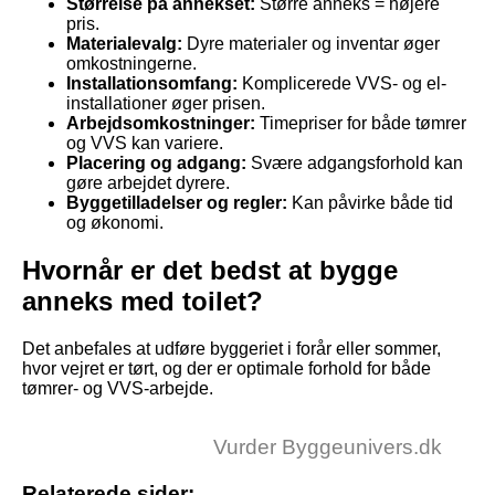
Størrelse på annekset:
Større anneks = højere
pris.
Materialevalg:
Dyre materialer og inventar øger
omkostningerne.
Installationsomfang:
Komplicerede VVS- og el-
installationer øger prisen.
Arbejdsomkostninger:
Timepriser for både tømrer
og VVS kan variere.
Placering og adgang:
Svære adgangsforhold kan
gøre arbejdet dyrere.
Byggetilladelser og regler:
Kan påvirke både tid
og økonomi.
Hvornår er det bedst at bygge
anneks med toilet?
Det anbefales at udføre byggeriet i forår eller sommer,
hvor vejret er tørt, og der er optimale forhold for både
tømrer- og VVS-arbejde.
Vurder Byggeunivers.dk
Relaterede sider: